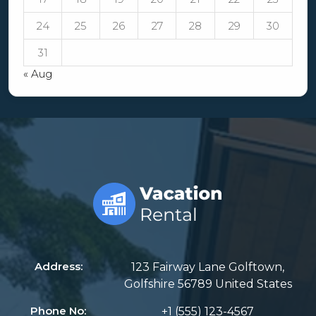
24
25
26
27
28
29
30
31
« Aug
Address:
123 Fairway Lane Golftown,
Golfshire 56789 United States
Phone No:
+1 (555) 123-4567