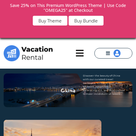
Save 25% on This Premium WordPress Theme | Use Code
"OMEGA25" at Checkout
×
Buy Theme
Buy Bundle
Discover the beauty of China
with our curated travel
packages. Lorem ipsum dolor
sit amet, consectetur
China
adipiscing elit, sed do eiusmod
tempor incididunt ut labore…